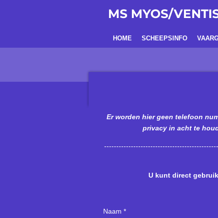
Ga
MS MYOS/VENTI
direct
naar
HOME
SCHEEPSINFO
VAARG
de
hoofdinhoud
Er worden hier geen telefoon nu
privacy in acht te hou
----------------------------------------------
U kunt direct gebrui
Naam *