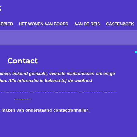
S
EBIED
HET WONEN AAN BOORD
AAN DE REIS
GASTENBOEK
Contact
mmers bekend gemaakt, evenals mailadressen om enige
den. Alle informatie is bekend bij de webhost
-----------------------------------------------------------------------------
-----------
k maken van onderstaand contactformulier.